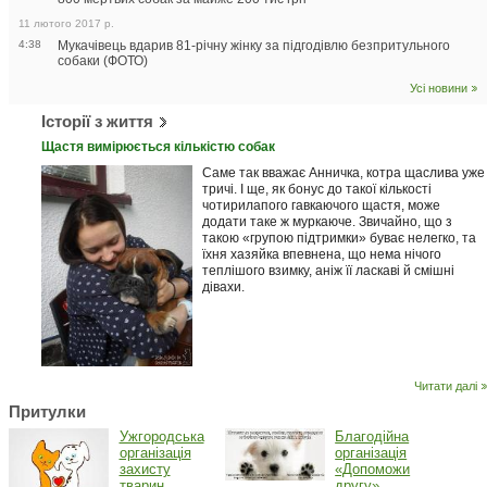
11 лютого 2017 р.
4:38
Мукачівець вдарив 81-річну жінку за підгодівлю безпритульного
собаки (ФОТО)
Усі новини
Історії з життя
Щастя вимірюється кількістю собак
Саме так вважає Анничка, котра щаслива уже
тричі. І ще, як бонус до такої кількості
чотирилапого гавкаючого щастя, може
додати таке ж муркаюче. Звичайно, що з
такою «групою підтримки» буває нелегко, та
їхня хазяйка впевнена, що нема нічого
теплішого взимку, аніж її ласкаві й смішні
дівахи.
Читати далі
Притулки
Ужгородська
Благодійна
організація
організація
захисту
«Допоможи
тварин
другу»