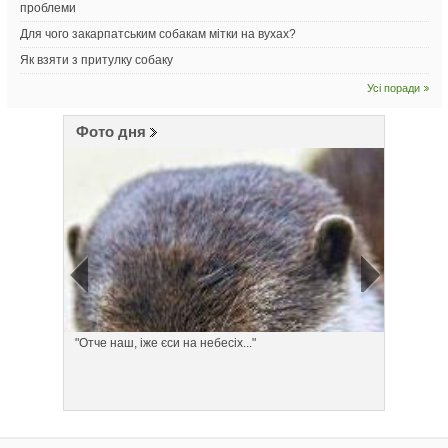
проблеми
Для чого закарпатським собакам мітки на вухах?
Як взяти з притулку собаку
Усі поради
Фото дня
"Отче наш, іже єси на небесіх..."
Понеділ