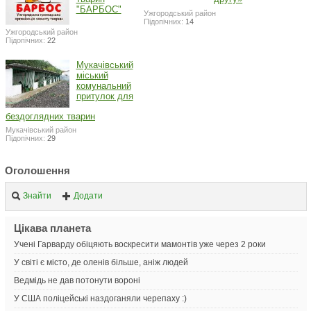
"БАРБОС"
Ужгородський район
Підопічних:
14
Ужгородський район
Підопічних:
22
Мукачівський
міський
комунальний
притулок для
бездоглядних тварин
Мукачівський район
Підопічних:
29
Оголошення
Знайти
Додати
Цікава планета
Учені Гарварду обіцяють воскресити мамонтів уже через 2 роки
У світі є місто, де оленів більше, аніж людей
Ведмідь не дав потонути вороні
У США поліцейські наздоганяли черепаху :)