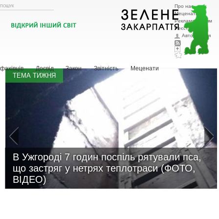
Про нас
Меценатам
Рекламодавцям
Реєстрація
Авторизація
Головна
Тварини
Рослини
Охорона природи
Ландшафтний
дизайн
Новини
Зоозахисна діяльність
Притулки
Шукаю господаря
Історії з життя
Поради
фахівців
Досвід
Закон
Звітність
Меценати
ТЕМА ТИЖНЯ
В Ужгороді 7 годин поспіль рятували пса,
що застряг у нетрях теплотраси (ФОТО,
ВІДЕО)