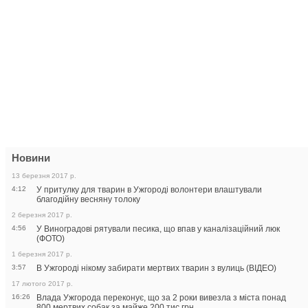
Новини
13 березня 2017 р.
4:12
У притулку для тварин в Ужгороді волонтери влаштували
благодійну весняну толоку
2 березня 2017 р.
4:56
У Виноградові рятували песика, що впав у каналізаційний люк
(ФОТО)
1 березня 2017 р.
3:57
В Ужгороді нікому забирати мертвих тварин з вулиць (ВІДЕО)
17 лютого 2017 р.
16:26
Влада Ужгорода переконує, що за 2 роки вивезла з міста понад
800 мертвих собак за майже 200 тис грн