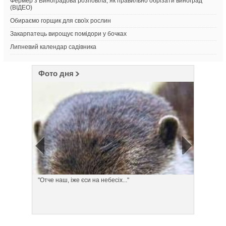
Фермер з Виноградова розповіла, як правильно обрізати виноград
(ВІДЕО)
Обираємо горщик для своїх рослин
Закарпатець вирощує помідори у бочках
Липневий календар садівника
Фото дня
"Отче наш, іже єси на небесіх..."
Понеділ