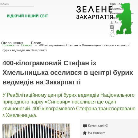
Про нас
Меценатам
Рекламодавцям
Реєстрація
Авторизація
Головна
Тварини
Рослини
Охорона природи
Ландшафтний
дизайн
Новини
Зоозахисна діяльність
Цікава планета
Фото дня
Історії з життя
Оголошення
Блоги
Головна
→
Новини
→
400-кілограмовий Стефан із Хмельницька оселився в центрі
бурих ведмедів на Закарпатті
400-кілограмовий Стефан із
Хмельницька оселився в центрі бурих
ведмедів на Закарпатті
У Реабілітаційному центрі бурих ведмедів Національного
природного парку «Синевир» поселився ще один
клишоногий. 400-кілограмового Стефана транспортовано
з Хмельницька.
Коментарі (0)
На головну