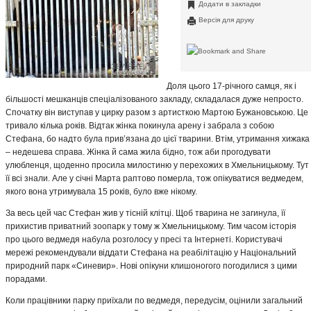
Додати в закладки
Версія для друку
Доля цього 17-річного самця, як і
більшості мешканців спеціалізованого закладу, складалася дуже непросто.
Спочатку він виступав у цирку разом з артисткою Мартою Бужановською. Це
тривало кілька років. Відтак жінка покинула арену і забрала з собою
Стефана, бо надто була прив’язана до цієї тварини. Втім, утримання хижака
– недешева справа. Жінка й сама жила бідно, тож аби прогодувати
улюбленця, щоденно просила милостиню у перехожих в Хмельницькому. Тут
її всі знали. Але у січні Марта раптово померла, тож опікуватися ведмедем,
якого вона утримувала 15 років, було вже нікому.
За весь цей час Стефан жив у тісній клітці. Щоб тварина не загинула, її
прихистив приватний зоопарк у тому ж Хмельницькому. Тим часом історія
про цього ведмедя набула розголосу у пресі та Інтернеті. Користувачі
мережі рекомендували віддати Стефана на реабілітацію у Національний
природний парк «Синевир». Нові опікуни клишоногого погодилися з цими
порадами.
Коли працівники парку приїхали по ведмедя, передусім, оцінили загальний