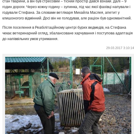
стан тварини, а він був стресовий – тісний простір дався взнаки. Далі – 9
годин дороги. Через кожну годину – зупинка, під час якої фахівці напували і
годували Стефана. За словами ветлікаря Михайла Маслея, апетит у
клишоногого відмінний. Досі він не голодував, але раціон був одноманітний.
Після поселення в Реабілітаційному центрі бурих ведмедів, на Стефана
чекає ветеринарний огляд, збалансоване харчування і поступова адаптація
до напіввільних умов утримання.
29.03.2017 3:10:14